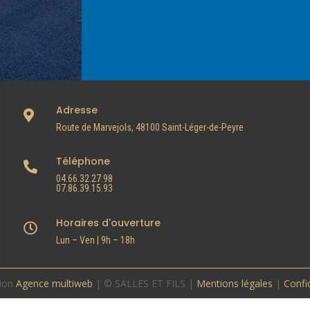
Adresse

Route de Marvejols, 48100 Saint-Léger-de-Peyre
Téléphone

04.66.32.27.98
07.86.39.15.93
Horaires d'ouverture

Lun – Ven | 9h – 18h
ion
Agence multiweb
| © SALLES ET FILS |
Mentions légales
|
Confid