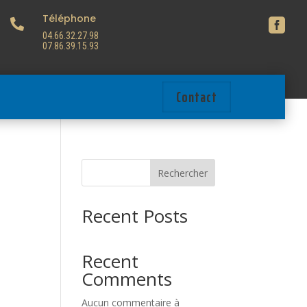
Téléphone


04.66.32.27.98
07.86.39.15.93
Contact
Rechercher
Recent Posts
Recent
Comments
Aucun commentaire à