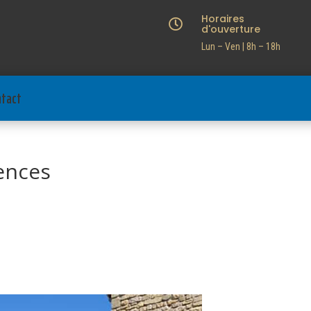
Horaires

d'ouverture
Lun – Ven | 8h – 18h
ntact
ences